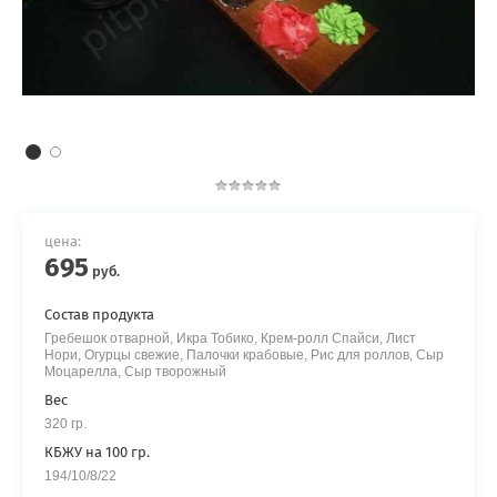
цена:
695
руб.
Состав продукта
Гребешок отварной, Икра Тобико, Крем-ролл Спайси, Лист
Нори, Огурцы свежие, Палочки крабовые, Рис для роллов, Сыр
Моцарелла, Сыр творожный
Вес
320 гр.
КБЖУ на 100 гр.
194/10/8/22