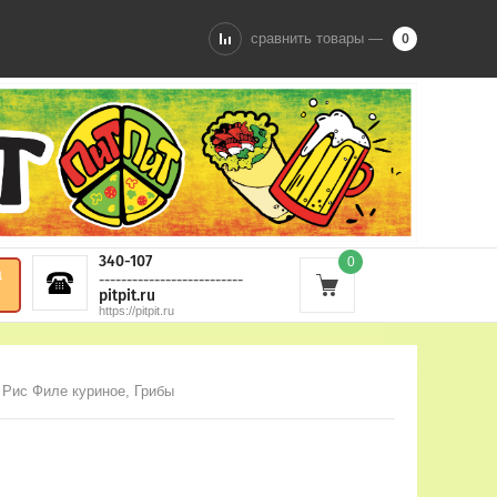
сравнить товары —
0
340-107
0
а
--------------------------
Регистрация
pitpit.ru
https://pitpit.ru
 Рис Филе куриное, Грибы