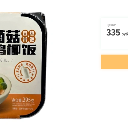
цена:
335
руб