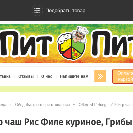
Подобрать товар
Оплат
ставка
Отзывы
О нас
Напишите нам
Оплата заказа
картой
 еда
Обед быстрого приготовления
Обед БП "Hong Lu" 295гр чаш
гр чаш Рис Филе куриное, Грибы