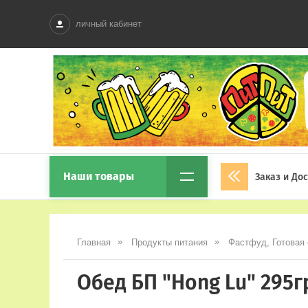
личный кабинет
Наши товары
Заказ и До
Главная
Продукты питания
Фастфуд, Готовая
Обед БП "Hong Lu" 295